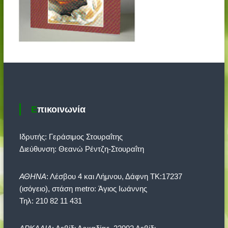
Επικοινωνία
Ιδρυτής: Γεράσιμος Στουραΐτης
Διεύθυνση: Θεανώ Ρέντζη-Στουραΐτη
ΑΘΗΝΑ
: Λέσβου 4 και Λήμνου, Δάφνη ΤΚ:17237
(ισόγειο), στάση metro: Άγιος Ιωάννης
Τηλ: 210 82 11 431