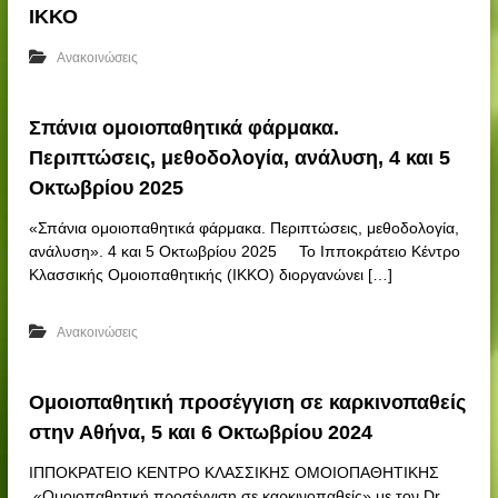
τ
ε
ΙΚΚΟ
ε
ν
ι
ο
Ανακοινώσεις
ο
Κ
Σπάνια ομοιοπαθητικά φάρμακα.
έ
Περιπτώσεις, μεθοδολογία, ανάλυση, 4 και 5
ν
τ
Οκτωβρίου 2025
ρ
«Σπάνια ομοιοπαθητικά φάρμακα. Περιπτώσεις, μεθοδολογία,
ο
ανάλυση». 4 και 5 Οκτωβρίου 2025 Το Ιπποκράτειο Κέντρο
Κ
Κλασσικής Ομοιοπαθητικής (ΙΚΚΟ) διοργανώνει […]
λ
α
Ανακοινώσεις
σ
σ
ι
Ομοιοπαθητική προσέγγιση σε καρκινοπαθείς
κ
στην Αθήνα, 5 και 6 Οκτωβρίου 2024
ή
ΙΠΠΟΚΡΑΤΕΙΟ ΚΕΝΤΡO ΚΛΑΣΣΙΚΗΣ ΟΜΟΙΟΠΑΘΗΤΙΚΗΣ
ς
«Ομοιοπαθητική προσέγγιση σε καρκινοπαθείς» με τον Dr