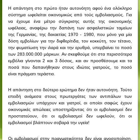
Η απάντηση στο πρώτο ήταν αυτονόητη αφού ένα ολόκληρο
σύστημα ωφελείται οικονομικώς από τούς εμβολιασμούς. Για
να έχουμε ένα μέτρο σύγκρισης αυτής της οικονομικής
ωφέλειας, αναφέρω την δαπάνη των ασφαλιστικών ταμείων
της Γερμανίας, της δεκαετίας 1970 - 1980, που μόνο για μία
δόση εμβολίων για την διφθερίτιδα, τον κοκκύτη, τον τέτανο,
την φυματίωση την ιλαρά και την ερυθρά, υπερβαίνει το ποσό
των 283.000.000 μάρκων. Αν σκεφθούμε ότι στα περισσότερα
εμβόλια γίνονται 2 και 3 δόσεις, και αν προσθέσουμε και τα
ποσά που δαπανήθηκαν στους ιδιώτες γιατρούς, το ποσό
είναι πράγματι τεράστιο.
Η απάντηση στο δεύτερο ερώτημα δεν ήταν αυτονόητη. Τούτο
επειδή ανάμεσα στους πρωτεργάτες των αντιπάλων των
εμβολιασμών υπάρχουν και γιατροί, οι οποίοι σαφώς έχουν
οικονομικές απώλειες υποστηρίζοντας ότι οι εμβολιασμοί δεν
προστατεύουν, ότι οι εμβολιασμοί δεν ωφελούν, ότι οι
εμβολιασμοί βλάπτουν σοβαρά την υγεία!
Οι εμβολιασμοί στην πραγματικότητα δεν είναι ανοσοποίηση.