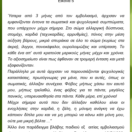
Εικόνα 5
Ύστερα από 3 μήνες από τον εμβολιασμό, άρχισαν να
εμφανίζονται έντονα τα σωματικά και ψυχολογικά συμπτώματα,
που υπάρχουν μέχρι σήμερα. Στο σώμα αλλεργική δύσπνοια,
στομάχι, καρδιά (ταχυκαρδίες, αρρυθμίες), πόνος στην μέση
αύξηση βάρους, μικρά σπυράκια σε όλο το σώμα (κυρίως στα
άκρα), ίλιγγοι, πονοκέφαλοι, ουρολοιμώξεις και υπέρταση. Το
κάθε ένα απ' αυτά κρατούσε μερικούς μήνες μέχρι και χρόνια.
Το αξιοσημείωτο είναι πως έφθαναν σε τρομερή ένταση και μετά
εξαφανίζονταν.
Παράλληλα με αυτά άρχισαν να παρουσιάζονται ψυχολογικές
καταστάσεις, πρωτόγνωρες για μένα, που κι αυτές, όπως οι
σωματικές, άλλαζαν συνέχεια. Φόβος μήπως χάσω τον εαυτό
μου, μήπως τρελαθώ, ένας φόβος για τα πάντα, μεγάλος
πανικός, υπερευαισθησία στα πάντα. Κάθε μέρα, επί χρόνια!
Μέχρι σήμερα αυτά που δεν άλλαξαν καθόλου είναι οι
ενοχλήσεις στην καρδιά, η ζάλη, η μόνιμη ανάγκη να έχω
κάποιον δίπλα μου και να μη μπορώ να κάνω κάτι μόνη μου,
ούτε μια μικρή βόλτα ..."
Άλλο ένα παράδειγμα βλάβης παιδιού εξ
αιτίας εμβολιασμού