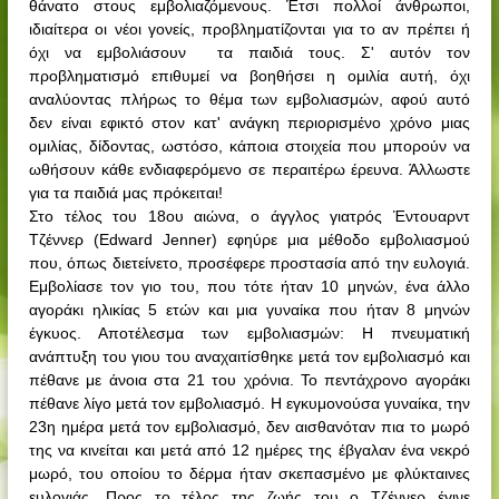
θάνατο στους εμβολιαζόμενους. Έτσι πολλοί άνθρωποι,
ιδιαίτερα οι νέοι γονείς, προβληματίζονται για το αν πρέπει ή
όχι να εμβολιάσουν
τα παιδιά τους. Σ' αυτόν τον
προβληματισμό επιθυμεί να βοηθήσει η ομιλία αυτή, όχι
αναλύοντας πλήρως το θέμα των εμβολιασμών, αφού αυτό
δεν είναι εφικτό στον κατ' ανάγκη περιορισμένο χρόνο μιας
ομιλίας, δίδοντας, ωστόσο, κάποια στοιχεία που μπορούν να
ωθήσουν κάθε ενδιαφερόμενο σε περαιτέρω έρευνα. Άλλωστε
για τα παιδιά μας πρόκειται!
Στο τέλος του 18ου αιώνα, ο άγγλος γιατρός Έντουαρντ
Τζέννερ (
Edward Jenner
) εφηύρε μια μέθοδο εμβολιασμού
που, όπως διετείνετο, προσέφερε προστασία από την ευλογιά.
Εμβολίασε τον γιο του, που τότε ήταν 10 μηνών, ένα άλλο
αγοράκι ηλικίας 5 ετών και μια γυναίκα που ήταν 8 μηνών
έγκυος. Αποτέλεσμα των εμβολιασμών: Η πνευματική
ανάπτυξη του γιου του αναχαιτίσθηκε μετά τον εμβολιασμό και
πέθανε με άνοια στα 21 του χρόνια. Το πεντάχρονο αγοράκι
πέθανε λίγο μετά τον εμβολιασμό. Η εγκυμονούσα γυναίκα, την
23η ημέρα μετά τον εμβολιασμό, δεν αισθανόταν πια το μωρό
της να κινείται και μετά από 12 ημέρες της έβγαλαν ένα νεκρό
μωρό, του οποίου το δέρμα ήταν σκεπασμένο με φλύκταινες
ευλογιάς. Προς το τέλος της ζωής του ο Τζέννερ έγινε