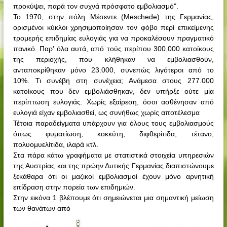
προκύψει, παρά τον συχνά πρόσφατο εμβολιασμό".
Το 1970, στην πόλη Μέσεντε (
Meschede
) της Γερμανίας,
ορισμένοι κύκλοι χρησιμοποίησαν τον φόβο περί επικείμενης
τρομερής επιδημίας ευλογιάς για να προκαλέσουν πραγματικό
πανικό. Παρ' όλα αυτά, από τούς περίπου 300.000 κατοίκους
της περιοχής, που κλήθηκαν να εμβολιασθούν,
ανταποκρίθηκαν μόνο 23.000, συνεπώς λιγότεροι από το
10%. Τι συνέβη στη συνέχεια; Ανάμεσα στους 277.000
κατοίκους που δεν εμβολιάσθηκαν, δεν υπήρξε ούτε μία
περίπτωση ευλογιάς. Χωρίς εξαίρεση, όσοι ασθένησαν από
ευλογιά είχαν εμβολιασθεί, ως συνήθως χωρίς αποτέλεσμα
Τέτοια παραδείγματα υπάρχουν για όλους τους εμβολιασμούς
όπως φυματίωση, κοκκύτη, διφθερίτιδα, τέτανο,
πολυομυελίτιδα, ιλαρά κτλ.
Στα πάρα κάτω γραφήματα με στατιστικά στοιχεία υπηρεσιών
της Αυστρίας και της πρώην Δυτικής Γερμανίας διαπιστώνουμε
ξεκάθαρα ότι οι μαζικοί εμβολιασμοί έχουν μόνο αρνητική
επίδραση στην πορεία των επιδημιών.
Στην εικόνα 1 βλέπουμε ότι σημειώνεται μια σημαντική μείωση
των θανάτων από