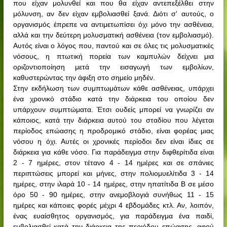
που είχαν μολυνθεί και που θα είχαν αντεπεξέλθει στην
μόλυνση, αν δεν είχαν εμβολιασθεί ξανά. Διότι σ' αυτούς, ο
οργανισμός έπρεπε να αντιμετωπίσει όχι μόνο την ασθένεια,
αλλά και την δεύτερη μολυσματική ασθένεια (τον εμβολιασμό).
Αυτός είναι ο λόγος που, παντού και σε όλες τις μολυσματικές
νόσους, η πτωτική πορεία των καμπυλών δείχνει μια
οριζοντιοποίηση μετά την εισαγωγή των εμβολίων,
καθυστερώντας την άφιξη στο σημείο μηδέν.
Στην εκδήλωση των συμπτωμάτων κάθε ασθένειας, υπάρχει
ένα χρονικό στάδιο κατά την διάρκεια του οποίου δεν
υπάρχουν συμπτώματα. Έτσι ουδείς μπορεί να γνωρίζει αν
κάποιος, κατά την διάρκεια αυτού του σταδίου που λέγεται
περίοδος επώασης η προδρομικό στάδιο, είναι φορέας μιας
νόσου η όχι. Αυτές οι χρονικές περίοδοι δεν είναι ίδιες σε
διάρκεια για κάθε νόσο. Για παράδειγμα στην διφθερίτιδα είναι
2 - 7 ημέρες, στον τέτανο 4 - 14 ημέρες και σε σπάνιες
περιπτώσεις μπορεί και μήνες, στην πολιομυελίτιδα 3 - 14
ημέρες, στην ιλαρά 10 - 14 ημέρες, στην ηπατίτιδα Β σε μέσο
όρο 50 - 90 ημέρες, στην ανεμοβλογιά συνήθως 11 - 15
ημέρες και κάποιες φορές μέχρι 4 εβδομάδες κτλ. Αν, λοιπόν,
ένας ευαίσθητος οργανισμός, για παράδειγμα ένα παιδί,
εμβολιασθεί κατά την διάρκεια της περιόδου επώασης, αφού