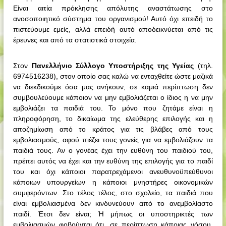
Είναι αιτία πρόκλησης απόλυτης αναστάτωσης στο
ανοσοποιητικό σύστημα του οργανισμού! Αυτό όχι επειδή το
πιστεύουμε εμείς, αλλά επειδή αυτό αποδεικνύεται από τις
έρευνες και από τα στατιστικά στοιχεία.
Στον
Πανελλήνιο Σύλλογο Υποστήριξης της Υγείας
(τηλ.
6974516238), στον οποίο σας καλώ να ενταχθείτε ώστε μαζικά
να διεκδικούμε όσα μας ανήκουν, σε καμιά περίπτωση δεν
συμβουλεύουμε κάποιον να μην εμβολιάζεται ο ίδιος η να μην
εμβολιάζει τα παιδιά του. Το μόνο που ζητάμε είναι η
πληροφόρηση, το δικαίωμα της ελεύθερης επιλογής και η
αποζημίωση από το κράτος για τις βλάβες από τους
εμβολιασμούς, αφού πιέζει τους γονείς για να εμβολιάζουν τα
παιδιά τους. Αν ο γονέας έχει την ευθύνη του παιδιού του,
πρέπει αυτός να έχει και την ευθύνη της επιλογής για το παιδί
του και όχι κάποιοι παρατρεχάμενοι ανευθυνοϋπεύθυνοι
κάποιων υπουργείων η κάποιοι μνηστήρες οικονομικών
συμφερόντων. Στο τέλος τέλος, στο σχολείο, τα παιδιά που
είναι εμβολιασμένα δεν κινδυνεύουν από το ανεμβολίαστο
παιδί. Έτσι δεν είναι; Ή μήπως οι υποστηρικτές των
εμβολιασμών φοβούνται ότι, σε περίπτωση κάποιας νόσου,