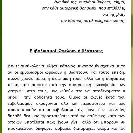
ένα δικό της, συχνά αυθαίρετο, νόημα,
Ο
ε
σαν κάθε αυταρχική θρησκεία
που επιβάλλει,
ο
μ
δια της βίας,
ο
την βάπτιση σε ολόκληρους λαούς.
ι
ο
π
α
Εμβολιασμοί. Ωφελούν ή βλάπτουν;
θ
η
Δεν είναι εύκολο να μιλήσει κάποιος με συντομία σχετικά με το
τ
αν οι εμβολιασμοί ωφελούν ή βλάπτουν. Και τούτο επειδή,
ι
πολλά χρόνια τώρα, η διαφήμισή τους, αλλά και η ασφυκτική
κ
πίεση που ασκείται από την συντριπτική πλειοψηφία των
ή
γιατρών υπέρ τους, μας ωθούν στο να αποδεχόμαστε
a
ς
priori
την ορθότητά τους. Όμως οι φωνές κατά των
εμβολιασμών ακούγονται όλο και περισσότερο και μας
προειδοποιούν ότι οι εμβολιασμοί όχι μόνο δεν ωφελούν,
δηλαδή δεν μας προστατεύουν από τις ασθένειες κατά των
οποίων υποτίθεται πως έχουν γίνει, αλλά ότι μπορούν να
προκαλέσουν διάφορες σοβαρές διαταραχές, ακόμα και τον