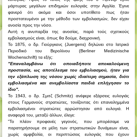
μάρτυρας μεγάλων επιδημιών ευλογιάς στην Αγγλία. Έγινε
φανερό ότι ακόμα και όσοι υποτίθετο πως ήταν
προστατευμένοι με την μέθοδο των εμβολιασμών, δεν είχαν
ανοσία προς την νόσο.
Αυτή η ανυπαρξία της ανοσίας, παρά τούς σχετικούς
εμβολιασμούς είναι, όπως θα δούμε, διαχρονική.
Το 1875, ο δρ. Γιούργκενς (
Juergens
) δηλώνει στο Ιατρικό
Περιοδικό του Βερολίνου (
Berliner Medizinische
Wochenschrift
) τα εξής:
"Επαναλαμβάνω ότι οποιαδήποτε αποκαλούμενη
προστασία, ως αποτέλεσμα του εμβολιασμού, ήταν για
την εξάπλωση της νόσου χωρίς ιδιαίτερη σημασία, διότι
εμβολιασμένα και ανεμβολίαστα παιδιά επλήγησαν το
ίδιο".
Το 1943, ο δρ. Σμιτζ (
Schmitz
) ανέφερε εξάρσεις ευλογιάς
στους Γερμανούς στρατιώτες, τονίζοντας ότι επανειλημμένα
εμβολιασμένοι στρατιώτες αρρώστησαν από ευλογιά. Η
αναφορά του, μεταξύ άλλων, έλεγε:
"Το πλέον προφανές γεγονός, που μπορέσαμε να
παρατηρήσουμε σε μέλη των στρατιωτικών δυνάμεων είναι,
χωρίς αμφιβολία, οι περιπτώσεις ευλογιάς που έχουν