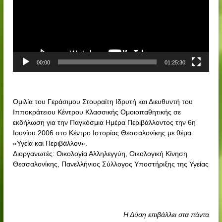
τ
ε
ρ
ε
ν
α
ι
ο
μ
ο
μ
Κ
α
έ
Α
00:00
01:25:30
ν
ν
α
τ
π
ρ
α
Ομιλία του Γεράσιμου Στουραίτη Ιδρυτή και Διευθυντή του
ο
ρ
Ιπποκράτειου Κέντρου Κλασσικής Ομοιοπαθητικής σε
Κ
α
εκδήλωση για την Παγκόσμια Ημέρα Περιβάλλοντος την 6η
λ
γ
Ιουνίου 2006 στο Κέντρο Ιστορίας Θεσσαλονίκης με θέμα
α
ω
«Υγεία και Περιβάλλον».
γ
Διοργανωτές:
Οικολογία Αλληλεγγύη, Οικολογική Κίνηση
σ
ή
Θεσσαλονίκης, Πανελλήνιος Σύλλογος Υποστήριξης της Υγείας
σ
ς
ι
Β
κ
ί
ή
ν
ς
Η Δύση επιβάλλει στα πάντα
τ