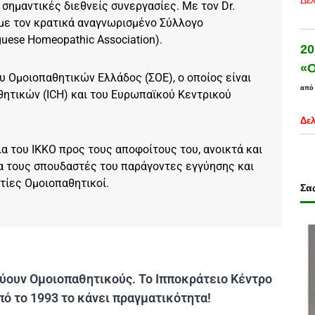
Δελ
σημαντικές διεθνείς συνεργασίες. Με τον Dr.
ι με τον κρατικά αναγνωρισμένο Σύλλογο
uese Homeopathic Association).
20
«Ο
υ Ομοιοπαθητικών Ελλάδος (ΣΟΕ), ο οποίος είναι
από
ητικών (ICH) και του Ευρωπαϊκού Κεντρικού
Δελ
 του ΙΚΚΟ προς τους αποφοίτους του, ανοικτά και
ια τους σπουδαστές του παράγοντες εγγύησης και
τίες Ομοιοπαθητικοί.
Σας
εύουν Ομοιοπαθητικούς. Το Ιπποκράτειο Κέντρο
ό το 1993 το κάνει πραγματικότητα!