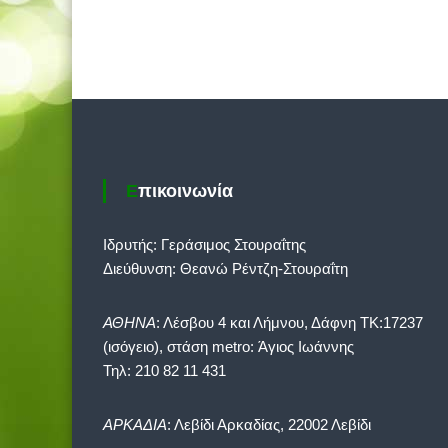
Επικοινωνία
Ιδρυτής: Γεράσιμος Στουραΐτης
Διεύθυνση: Θεανώ Ρέντζη-Στουραΐτη
ΑΘΗΝΑ
: Λέσβου 4 και Λήμνου, Δάφνη ΤΚ:17237
(ισόγειο), στάση metro: Άγιος Ιωάννης
Τηλ: 210 82 11 431
ΑΡΚΑΔΙΑ
: Λεβίδι Αρκαδίας, 22002 Λεβίδι