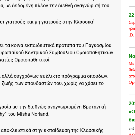
α, με δεδομένη πλέον την διεθνή αναγνώρισή του.
22
ει γιατρούς και μη γιατρούς στην Κλασσική
Σεμ
ηλι
.D.
ζει τα κοινά εκπαιδευτικά πρότυπα του Παγκοσμίου
 Ευρωπαϊκού Κεντρικού Συμβουλίου Ομοιοπαθητικών
Νο
ματίες Ομοιοπαθητικοί.
Με 
θέλ
ς, αλλά συγχρόνως ευέλικτο πρόγραμμα σπουδών,
από
Ομο
 ζωής των σπουδαστών του, χωρίς να χάσει το
20
ργασία με την διεθνώς αναγνωρισμένη Βρετανική
«Ο
y” του Misha Norland.
δι
από
η αποκλειστικά στην εκπαίδευση της Κλασσικής