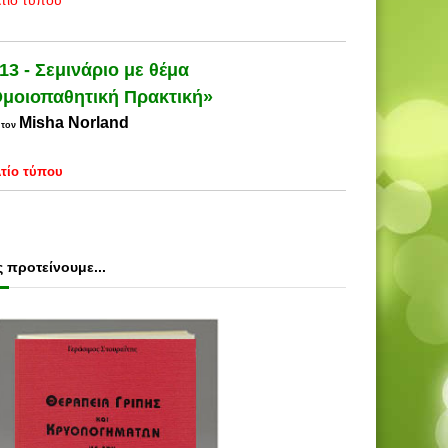
τίο τύπου
13 - Σεμινάριο με θέμα
μοιοπαθητική Πρακτική»
Misha Norland
 τον
τίο τύπου
 προτείνουμε...