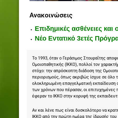
ρ
ά
Ανακοινώσεις
τ
ε
Επιδημικές ασθένειες και 
ι
ο
Νέο Εντατικό 3ετές Πρόγ
Κ
έ
ν
Το 1993, όταν ο Γεράσιμος Στουραΐτης αποφ
τ
Ομοιοπαθητικής (ΙΚΚΟ), πολλοί τον χαρακτή
ρ
στόχο: την απρόσκοπτη διάδοση της Ομοιοπ
ο
περιορισμούς, όπως ακριβώς ίσχυε σε όλο τ
Κ
ολοκληρωμένη επαγγελματική εκπαίδευση σε
λ
των χρόνων που πέρασαν, οι επιτυχημένες π
α
έφεραν το ΙΚΚΟ στην κορυφή της εκπαιδευτ
σ
σ
ι
Αν και λένε πως είναι δυσκολότερο να κρατ
κ
ΙΚΚΟ από την πρώτη ημέρα της ίδρυσής του 