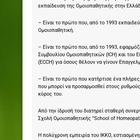
ή
εκπαίδευση της Ομοιοπαθητικής στην Ελλάδ
ς
Ο
– Είναι το πρώτο που, από το 1993 εκπαιδεύ
μ
Ομοιοπαθητική.
ο
ι
– Είναι το πρώτο που, από το 1993, εφαρμό
ο
Συμβουλίου Ομοιοπαθητικών (ICH) και του
π
(ECCH) για όσους θέλουν να γίνουν Επαγγελ
α
θ
– Είναι το πρώτο που κατήρτισε ένα πλήρε
η
που μπορεί να προσαρμοσθεί στους ρυθμούς
τ
κύρος του.
ι
κ
ή
Από την ίδρυσή του διατηρεί σταθερή συνε
ς
Σχολή Ομοιοπαθητικής “School of Homeopath
Η πολύχρονη εμπειρία του ΙΚΚΟ, εστιασμέν