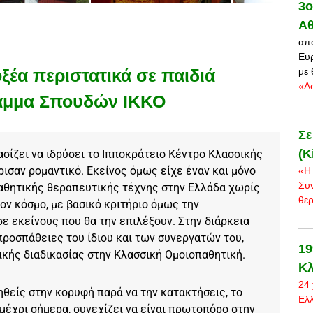
3o
Αθ
από
Ευ
οξέα περιστατικά σε παιδιά
με 
«Ασ
ραμμα Σπουδών ΙΚΚΟ
Σε
(K
ασίζει να ιδρύσει το Ιπποκράτειο Κέντρο Κλασσικής
ρισαν ρομαντικό. Εκείνος όμως είχε έναν και μόνο
«Η 
Συ
αθητικής θεραπευτικής τέχνης στην Ελλάδα χωρίς
θε
ον κόσμο, με βασικό κριτήριο όμως την
 εκείνους που θα την επιλέξουν. Στην διάρκεια
ροσπάθειες του ίδιου και των συνεργατών του,
19
ικής διαδικασίας στην Κλασσική Ομοιοπαθητική.
Κλ
24 
ηθείς στην κορυφή παρά να την κατακτήσεις, το
Ελ
μέχρι σήμερα, συνεχίζει να είναι πρωτοπόρο στην